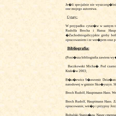
Je�li specjalnie nie wyszczeg�
one mojego autorstwa.
Cytaty:
W przypadku cytat�w w samym t
Rudolfa Brocha i Hansa Hau
�Zachodniogalicyjskie groby bo
opracowaniem i ze wst�pem oraz prz
Bibliografia:
(
Poni�sza bibliografia zawiera w
Baczkowski Micha�. Pod czarno-
Krak�w 2003;
B�a�ewicz S�awomir. Dzia�ania 
narodowej w gminie Sko�yszyn. 
Broch Rudolf, Hauptmann Hans. Wes
Broch Rudolf, Hauptmann Hans.
Z
opracowanie, wst�p i przypisy Jerz
Bobulski Stanis�aw. Nasze cmentar