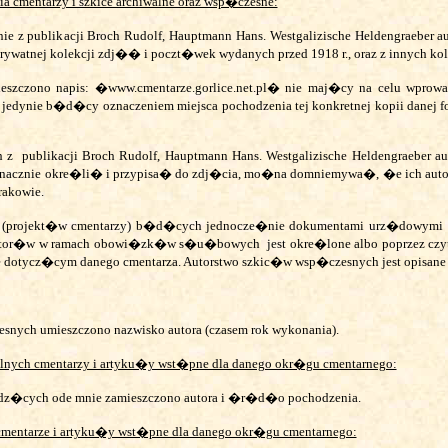
 cmentarzy i szkice archiwalne oraz wsp�czesne:
 z publikacji Broch Rudolf, Hauptmann Hans. Westgalizische Heldengraeber aus
prywatnej kolekcji zdj�� i poczt�wek wydanych przed 1918 r., oraz z innych kol
eszczono napis: �www.cmentarze.gorlice.net.pl� nie maj�cy na celu wprow
a jedynie b�d�cy oznaczeniem miejsca pochodzenia tej konkretnej kopii danej fo
 z
publikacji Broch Rudolf, Hauptmann Hans. Westgalizische Heldengraeber au
znacznie okre�li� i przypisa� do zdj�cia, mo�na domniemywa�, �e ich autor
rakowie.
ch (projekt�w cmentarzy) b�d�cych jednocze�nie dokumentami urz�dowymi
 autor�w w ramach obowi�zk�w s�u�bowych
jest okre�lone albo poprzez czy
dotycz�cym danego cmentarza. Autorstwo szkic�w wsp�czesnych jest opisane 
esnych umieszczono nazwisko autora (czasem rok wykonania).
lnych cmentarzy i artyku�y wst�pne dla danego okr�gu cmentarnego:
hodz�cych ode mnie zamieszczono autora i �r�d�o pochodzenia.
cmentarze i artyku�y wst�pne dla danego okr�gu cmentarnego: