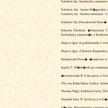
Schubert Jan. Austriackie cmentarz
Schubert Jan. Austro-W�gierskie
Cemetery art - Sztuka cmentarna -
Schubert Jan, Pencakowski Pawe�:
Schuster Friedrich. �Austriack
Zachodniej. (materia�y z Konfere
Slepcov Igor: K problematike I. s
Slepcov Igor: Z historie Karpatsk
Stefanowski Pawe�: �emkowie w T
Sypek T.: W�dr�wki po cmentarzac
�wieykowski B. Z dni grozy w Gor
Tile von Kalm Oskar. Gorlice. Schla
Thomas Nigel, Embleton Gerry.
The
Tomasik Jerzy D. Tyrolczycy w 
V�t Jan.
Wspomnienia z mojego po