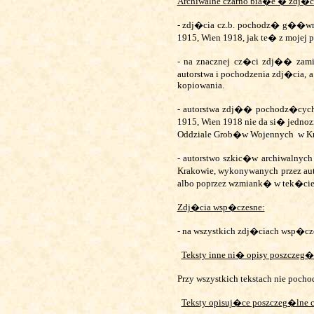
Archiwalne czarno bia�e � zdj�cia
- zdj�cia cz.b. pochodz� g��wnie
1915, Wien 1918, jak te� z mojej 
- na znacznej cz�ci zdj�� zami
autorstwa i pochodzenia zdj�cia, 
kopiowania.
- autorstwa zdj�� pochodz�cych
1915, Wien 1918 nie da si� jedno
Oddziale Grob�w Wojennych
w K
- autorstwo szkic�w archiwalny
Krakowie, wykonywanych przez
albo poprzez wzmiank� w tek�cie 
Zdj�cia wsp�czesne:
- na wszystkich zdj�ciach wsp�cz
Teksty inne ni� opisy poszczeg�
Przy wszystkich tekstach nie poc
Teksty opisuj�ce poszczeg�lne 