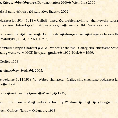
z, Kriegsgr�berf�rsorge. Dokumentation 2000� Wien-Linz 2000;
ed.). Z galicyjskich p�l wzlot�w. Brzesko 2002;
ne z lat 1914- 1918 w Galicji - przegl�d problematyki. W: Hrankowska Teresa (
arzyszenia Historyk�w Sztuki. Warszawa, pa�dziernik 1990. Warszawa 1993;
wojennym w S�kowej ko�o Gorlic i dzia�alno�ci wiede�skiego architekta Hans
rbanistyki", 1994,
t. XXXIX, z. 3;
omniki niczyich bohater�w. W: Wobec Thanatosa - Galicyjskie cmentarze woj
talog wystawy
w MCK listopad - grudzie� 1996. Krak�w 1996;
Gorlice 1998;
t� cintor�ny.
Svidn�k 2005;
ze wojenne 1914-1918. W: Wobec Thanatosa - Galicyjskie cmentarze wojenne z 
rak�w 1996;
nne na �emkowszczy�nie. �Wierchy� 1935;
tarze wojenne w Ma�opolsce zachodniej. Wiadomo�ci S�u�by Geograficzne
ach. Gorlice - Tarnow. Oldenburg 1918;