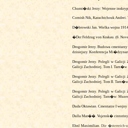
Chumi�ski Jerzy: Wojenne inskryp
Cornish Nik, Karachtchouk Andrei.
D�browski Jan. Wielka wojna 19
�Der Feldzug von Krakau. (6. Nov
Drogomir Jerzy.
Budowa cmentarzy n
dzisiejszy. Konferencja Mi�dzyn
Drogomir Jerzy. Polegli w Galic
Galicji Zachodniej. Tom I. Tarn�w
Drogomir Jerzy.
Polegli w Galicj
Galicji Zachodniej. Tom II. Tarn�w
Drogomir Jerzy. Polegli w Galic
Galicji Zachodniej. Tarn�w: Muz
Duda Oktawian. Cmentarze I wojny
Dulla Mat��. Vojensk� cintoriny
Ehnl Maximilian.
Die �sterreich-