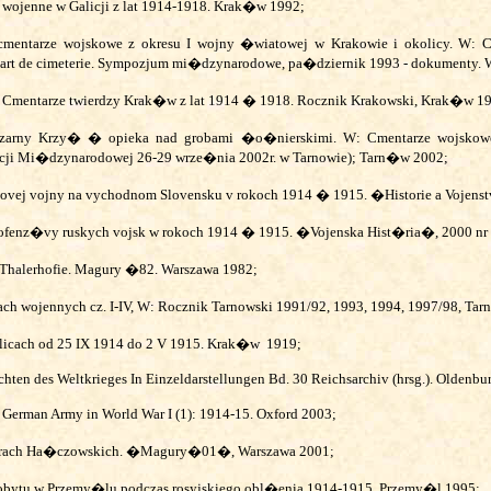
e wojenne w Galicji z lat 1914-1918. Krak�w 1992;
 cmentarze wojskowe z okresu I wojny �wiatowej w Krakowie
i okolicy. W: C
 L'art de cimeterie. Sympozjum mi�dzynarodowe, pa�dziernik 1993 - dokumenty
 Cmentarze twierdzy Krak�w z lat 1914 � 1918. Rocznik Krakowski, Krak�w 1
i Czarny Krzy� � opieka nad grobami �o�nierskimi. W: Cmentarze wojskow
ncji Mi�dzynarodowej 26-29 wrze�nia 2002r. w Tarnowie); Tarn�w 2002;
vetovej vojny na vychodnom Slovensku v rokoch 1914 � 1915. �Historie a Vojens
ej ofenz�vy ruskych vojsk w rokoch 1914 � 1915. �Vojenska Hist�ria�, 2000 nr
halerhofie. Magury �82. Warszawa 1982;
h wojennych cz. I-IV, W: Rocznik Tarnowski 1991/92, 1993, 1994, 1997/98, Ta
licach od 25 IX 1914 do 2 V 1915. Krak�w
1919;
chten des Weltkrieges In Einzeldarstellungen Bd. 30 Reichsarchiv (hrsg.).
Oldenbur
 German Army in World War I (1): 1914-15. Oxford 2003;
G�rach Ha�czowskich. �Magury�01�, Warszawa 2001;
bytu w Przemy�lu podczas rosyjskiego obl�enia 1914-1915. Przemy�l 1995;