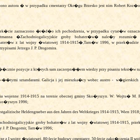
lniono autora � w przypadku cmentarzy Okr�gu Brzesko jest nim Robert Ko
ek�cie zaznaczono �r�d�o ich pochodzenia, w przypadku cytat�w oznacz
ptmanna �Zachodniogalicyjskie groby bohater�w� nale�y rozumie
hater�w z lat wojny �wiatowej 1914-1915�,Tarn�w 1996, w przek�adzie f
ypisami Jerzego J. P. Drogomira.
y��cznie pozycje z kt�rych sam zaczerpn��em wiedzy przy pisaniu tekst�w n
��tymi sztandarami. Galicja i jej mieszka�cy wobec austro -
w�gierskich 
wojenne 1914-1915 na terenie obecnej gminy Sko�yszyn. W: Wojtu� M. Pom
Sko�yszyn 1996;
tgalizische Heldengraeber aus den Jahren des Weltkrieges 1914-1915, Wien 1918
achodniogalicyjskie groby bohater�w z lat wojny �wiatowej 1914-1915, prze
y J. P. Drogomir, Tarn�w 1996;
ze z I wojny �wiatowej. 80-lecie budowy cmentarzy, 50-lecie zako�czenia II 