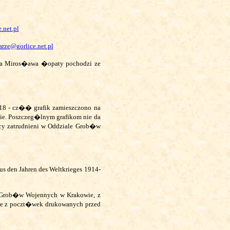
.net.pl
rze@gorlice.net.pl
wa Miros�awa �opaty pochodzi ze
918 - cz�� grafik zamieszczono na
ie. Poszczeg�lnym grafikom nie da
icy zatrudnieni w Oddziale Grob�w
us den Jahren des Weltkrieges 1914-
 Grob�w Wojennych w Krakowie, z
e z poczt�wek drukowanych przed