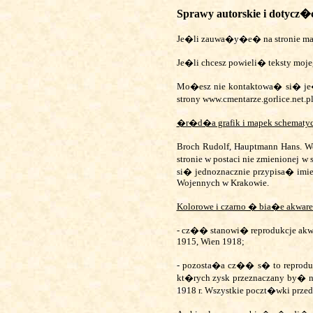
Sprawy autorskie i dotycz�
Je�li zauwa�y�e� na stronie mate
Je�li chcesz powieli� teksty moje
Mo�esz nie kontaktowa� si� je�
strony www.cmentarze.gorlice.net.
�r�d�a grafik i mapek schematycz
Broch Rudolf, Hauptmann Hans.
W
stronie w postaci nie zmienionej
si� jednoznacznie przypisa� im
Wojennych w Krakowie.
Kolorowe i czarno � bia�e akware
- cz�� stanowi� reprodukcje akwa
1915, Wien 1918;
- pozosta�a cz�� s� to reprodu
kt�rych zysk przeznaczany by� 
1918 r. Wszystkie poczt�wki prze