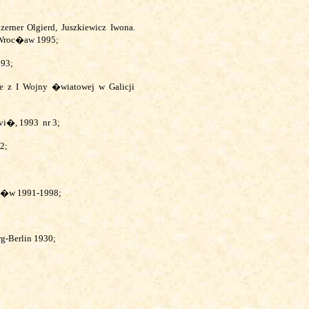
zerner Olgierd, Juszkiewicz Iwona.
. Wroc�aw 1995;
993;
e z I Wojny �wiatowej w Galicji
tvi�, 1993
nr 3;
 2
;
rn�w 1991-1998;
g-Berlin 1930;