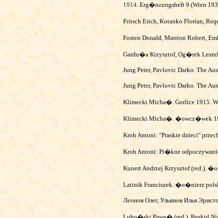
1914
. Erg�nzungsheft 9 (Wien 19
Fritsch Erich, Kotanko Florian, Req
Fosten Donald, Marrion Robert, Em
Gardu�a Krzysztof, Og�rek Lesze
Jung Peter,
Pavl
ovic
Darko.
The Aus
Jung Peter,
Pavlovic Darko.
The Aus
Klimecki Micha�. Gorlice 1915. W
Klimecki Micha�. �owcz�wek 19
Kroh Antoni: "Praskie dzieci" prz
Kroh Antoni: Pi�kne odpoczywanie
Kunert Andrzej Krzysztof (red.). �
Latinik Franciszek. �o�nierz pol
Леонов
Олег,
Ульянов Илья Эрист
Lubo�ski Pawe� (red.). Beskid Nis