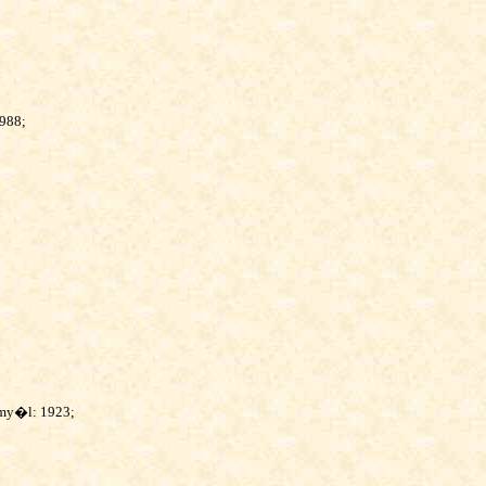
988;
emy�l: 1923;