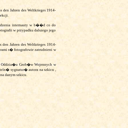
 den Jahren des Weltkrieges 1914-
ekcji.
adzenia internauty w b��d co do
tografii w przypadku dalszego jego
s den Jahren des Weltkrieges 1914-
ami s� fotografowie zatrudnieni w
Oddzia�u Grob�w Wojennych w
teln� sygnatur� autora na szkicu ,
na danym szkicu.