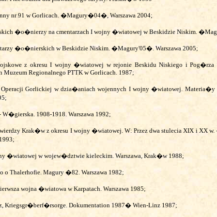
nny nr 91 w Gorlicach. �Magury�04�, Warszawa 2004;
ich �o�nierzy na cmentarzach I wojny �wiatowej w Beskidzie Niskim. �Ma
arzy �o�nierskich w Beskidzie Niskim. �Magury'05�. Warszawa 2005;
ojskowe z okresu I wojny �wiatowej w rejonie Beskidu Niskiego
i Pog�rza 
ch Muzeum Regionalnego PTTK w Gorlicach. 1987;
ie Operacji Gorlickiej w dzia�aniach wojennych I wojny �wiatowej. Materia�
95;
- W�gierska. 1908-1918. Warszawa 1992;
ierdzy Krak�w z okresu I wojny �wiatowej. W: Przez dwa stulecia XIX i XX w. - 
1993;
ojny �wiatowej w wojew�dztwie kieleckim. Warszawa, Krak�w 1988;
o o Thalerhofie. Magury �82. Warszawa 1982;
 Pierwsza wojna �wiatowa w Karpatach. Warszawa 1985;
z, Kriegsgr�berf�rsorge. Dokumentation 1987� Wien-Linz 1987;