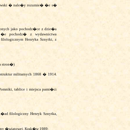
z�owski � nale�y rozumie� �e s�
onych jako pochodz�ce z dzie�a
� �e pochodz� z wydawnictwa
ilologicznym Henryka Sznytki, z
a stron�)
struktur militarnych 1868 � 1914.
niki, tablice i miejsca pami�ci
;
k�ad filologiczny Henryk Sznytka,
wojny �wiatowej. Krak�w 1989;