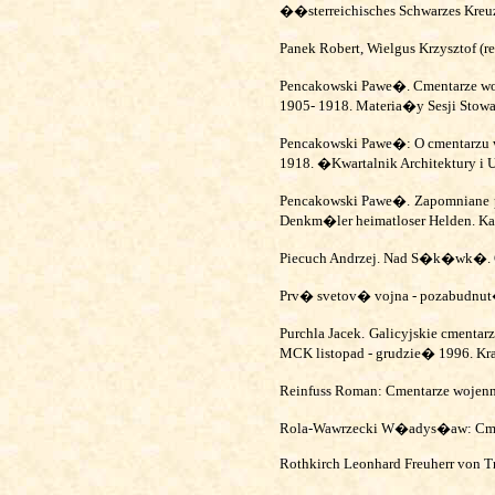
��sterreichisches Schwarzes Kreu
Panek Robert, Wielgus Krzysztof (r
Pencakowski Pawe�. Cmentarze wojen
1905- 1918. Materia�y Sesji Stow
Pencakowski Pawe�: O cmentarzu 
1918. �Kwartalnik Architektury i U
Pencakowski Pawe�. Zapomniane p
Denkm�ler heimatloser Helden.
Ka
Piecuch Andrzej. Nad S�k�wk�.
Prv� svetov� vojna - pozabudnu
Purchla Jacek.
Galicyjskie cmentar
MCK listopad - grudzie� 1996. K
Reinfuss Roman: Cmentarze woje
Rola-Wawrzecki W�adys�aw: Cmen
Rothkirch Leonhard Freuherr von Tr