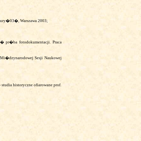
gury�03�, Warszawa 2003;
� pr�ba fotodokumentacji. Praca
y Mi�dzynarodowej Sesji Naukowej
studia historyczne ofiarowane prof.