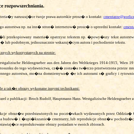
ce rozpowszechniania.
ria�y naruszaj�ce twoje prawa autorskie prosz� o kontakt:
cmentarze@gorlice
go autorstwa np. na inn� stron� internetow� prosz� o uprzedni kontakt:
cmenta
li przekopiowany materia� opatrzysz tekstem np. �powy�szy tekst autorst
pl� lub podobnym, jednoznacznie wskazuj�cym autora i pochodzenie tekstu.
nych wykorzystanych na stronie:
estgalizische Heldengraeber aus den Jahren des Weltkrieges 1914-1915, Wien 1
 w stosunku do tego wydawnictwa, cz�� zosta�a tw�rczo przetworzona przeze mn
iennego autorstwa, mo�na domniemywa� �e ich autorami s� graficy
i rytown
le a tak�e obrazy wykonane innymi technikami:
rel z publikacji:
Broch Rudolf, Hauptmann Hans.
Westgalizische Heldengraeber a
kcje obraz�w przedstawionych na poczt�wkach wydawanych przez Oddzia�
na budow� i �upi�kszanie� cmentarzy, lub reprodukcje obraz�w pochodz�c
dstawiaj�ce reprodukowane obrazy posiadam w swoich zbiorach.