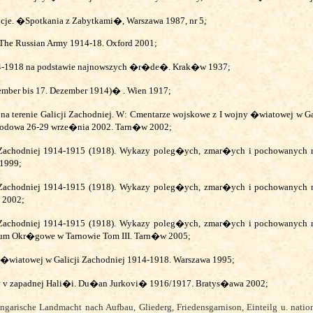
cje. �Spotkania z Zabytkami�, Warszawa 1987, nr 5
;
The Russian Army 1914-18. Oxford 2001;
14-1918 na podstawie najnowszych �r�de�. Krak�w 1937;
ember bis 17. Dezember 1914)� . Wien 1917;
a terenie Galicji Zachodniej. W: Cmentarze wojskowe z I wojny �wiatowej w Ga
arodowa 26-29 wrze�nia 2002. Tarn�w 2002;
ji Zachodniej 1914-1915 (1918). Wykazy poleg�ych, zmar�ych
i pochowanych 
 1999;
i Zachodniej 1914-1915 (1918). Wykazy poleg�ych, zmar�ych
i pochowanych 
 2002;
ji Zachodniej 1914-1915 (1918). Wykazy poleg�ych, zmar�ych
i pochowanych 
eum Okr�gowe w Tarnowie Tom III. Tarn�w 2005;
 �wiatowej w Galicji Zachodniej 1914-1918. Warszawa 1995;
 v zapadnej Hali�i. Du�an Jurkovi� 1916/1917.
Bratys�awa 2002;
ungarische Landmacht nach Aufbau, Gliederg, Friedensgarnison, Einteilg u. na