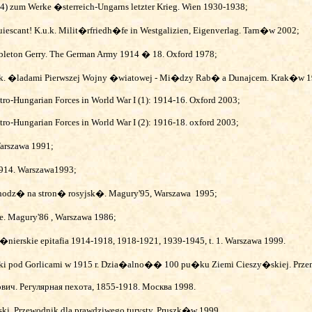
34) zum Werke
�sterreich-Ungarns letzter Krieg.
Wien 1930-1938;
uiescant!
K.u.k. Milit�rfriedh�fe in Westgalizien, Eigenverlag.
Tarn�w 2002;
bleton Gerry. The German Army 1914 � 18. Oxford 1978;
k. �ladami Pierwszej Wojny �wiatowej - Mi�dzy Rab� a Dunajcem. Krak�w 1
tro-Hungarian Forces in World War I (1): 1914-16. Oxford 2003;
tro-Hungarian Forces in World War I (2): 1916-18. oxford 2003;
arszawa 1991;
14. Warszawa1993;
echodz� na stron� rosyjsk�. Magury'95, Warszawa
1995;
. Magury'86 , Warszawa 1986;
o�nierskie epitafia 1914-1918, 1918-1921, 1939-1945, t. 1. Warszawa 1999.
ski pod Gorlicami w 1915 r. Dzia�alno�� 100 pu�ku Ziemi Cieszy�skiej. Prz
ович
. Регулярная пехота, 1855-1918
. Москва 1998.
ki. Przewodnik dla prawdziwego turysty. Pruszk�w 1999