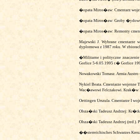
�opata Miros�aw: Cmentarz woje
�opata Miros�aw: Groby �ydowsk
�opata Miros�aw: Remonty cment
Majewski J. Wybrane cmentarze w
dyplomowa z 1987 roku. W zbiora
�Militarne i polityczne znaczen
Gorlice 5-6.05.1995 r.� Gorlice 19
Nowakowski Tomasz. Armia Austro 
Nykiel Beata. Cmentarze wojenne Tw
Wac�awowi Felczakowi. Krak�w 
Oettingen Urszula. Cmentarze I w
Olsza�ski Tadeusz Andrzej: Kr�tk
Olsza�ski Tadeusz Andrzej (red.).
��sterreichisches Schwarzes Kreu